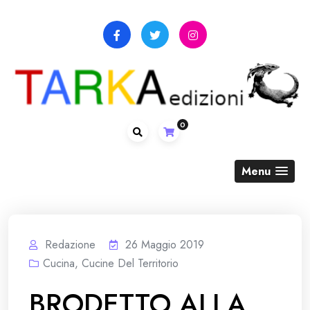
Skip
to
content
0
Menu
Redazione
26 Maggio 2019
Cucina
,
Cucine Del Territorio
BRODETTO ALLA