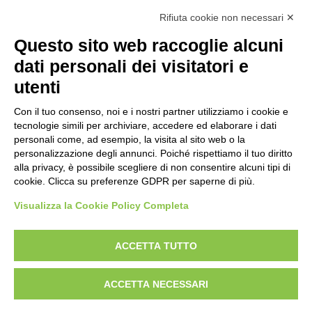
Rifiuta cookie non necessari ✕
Questo sito web raccoglie alcuni
dati personali dei visitatori e
Categorie
utenti
Categorie
Con il tuo consenso, noi e i nostri partner utilizziamo i cookie e
tecnologie simili per archiviare, accedere ed elaborare i dati
personali come, ad esempio, la visita al sito web o la
personalizzazione degli annunci. Poiché rispettiamo il tuo diritto
alla privacy, è possibile scegliere di non consentire alcuni tipi di
cookie. Clicca su preferenze GDPR per saperne di più.
Visualizza la Cookie Policy Completa
ACCETTA TUTTO
Designed With Love by:
Digital Forge Verona
ACCETTA NECESSARI
Chi siamo
Contatti
Condizioni di vendita
Rights