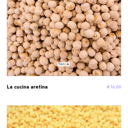
La cucina aretina
€
16,00