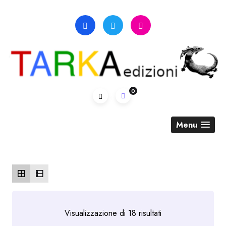
Skip
to
content
0
Menu
Ordina
Visualizzazione di 18 risultati