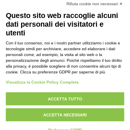
Rifiuta cookie non necessari ✕
radici
Questo sito web raccoglie alcuni
scienza
dati personali dei visitatori e
utenti
universolocale
Con il tuo consenso, noi e i nostri partner utilizziamo i cookie e
viedellaseta
tecnologie simili per archiviare, accedere ed elaborare i dati
personali come, ad esempio, la visita al sito web o la
personalizzazione degli annunci. Poiché rispettiamo il tuo diritto
alla privacy, è possibile scegliere di non consentire alcuni tipi di
cookie. Clicca su preferenze GDPR per saperne di più.
Visualizza la Cookie Policy Completa
ACCETTA TUTTO
Designed With Love by:
Digital Forge Verona
ACCETTA NECESSARI
Chi siamo
Contatti
Condizioni di vendita
Rights
Informativa Privacy e Cookies