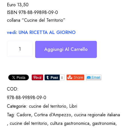
Euro 13,50
ISBN 978-88-99898-09-0
collana “Cucine del Territorio”
vedi: UNA RICETTA AL GIORNO
La
Aggiungi Al Carrello
cucina
ampezzana
quantità
COD:
978-88-99898-09-0
Categorie:
cucine del territorio
,
Libri
Tag:
Cadore
,
Cortina d'Ampezzo
,
cucina regionale italiana
,
cucine del territorio
,
cultura gastronomica
,
gastronomia
,