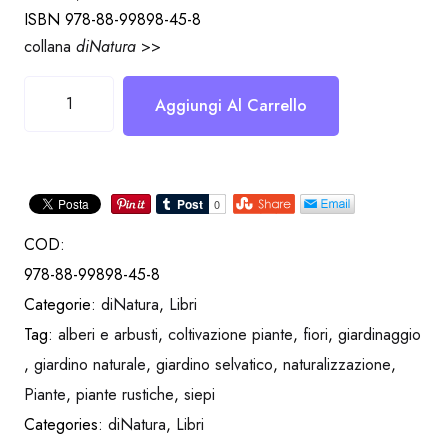
ISBN 978-88-99898-45-8
collana
diNatura
>>
Il
Aggiungi Al Carrello
giardino
naturale
quantità
COD:
978-88-99898-45-8
Categorie:
diNatura
,
Libri
Tag:
alberi e arbusti
,
coltivazione piante
,
fiori
,
giardinaggio
,
giardino naturale
,
giardino selvatico
,
naturalizzazione
,
Piante
,
piante rustiche
,
siepi
Categories:
diNatura
,
Libri