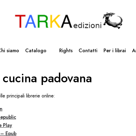
hi siamo
Catalogo
Rights
Contatti
Per i librai
A
 cucina padovana
lle principali librerie online:
n
epublic
 Play
 – Epub