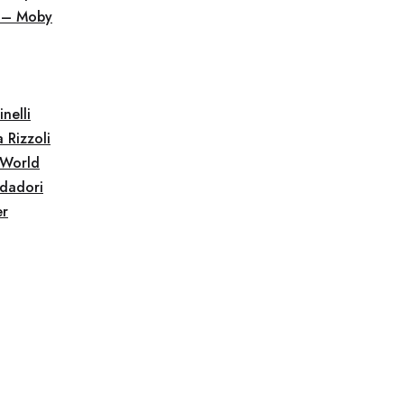
 – Moby
inelli
a Rizzoli
 World
dadori
er