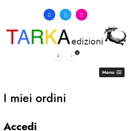
Skip
to
content
0
Menu
I miei ordini
Accedi