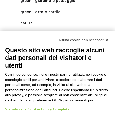
green - giardino e paesaggio
green - orto e cortile
natura
natura-salute/benessere
Rifiuta cookie non necessari ✕
radici
Questo sito web raccoglie alcuni
scienza
dati personali dei visitatori e
utenti
universolocale
Con il tuo consenso, noi e i nostri partner utilizziamo i cookie e
viedellaseta
tecnologie simili per archiviare, accedere ed elaborare i dati
personali come, ad esempio, la visita al sito web o la
personalizzazione degli annunci. Poiché rispettiamo il tuo diritto
alla privacy, è possibile scegliere di non consentire alcuni tipi di
cookie. Clicca su preferenze GDPR per saperne di più.
Visualizza la Cookie Policy Completa