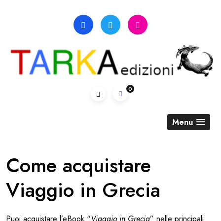
Skip
to
content
0
Menu
Come acquistare
Viaggio in Grecia
Puoi acquistare l’eBook “
Viaggio in Grecia
” nelle principali