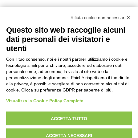
natura-salute/benessere
Rifiuta cookie non necessari ✕
radici
Questo sito web raccoglie alcuni
scienza
dati personali dei visitatori e
utenti
universolocale
Con il tuo consenso, noi e i nostri partner utilizziamo i cookie e
viedellaseta
tecnologie simili per archiviare, accedere ed elaborare i dati
personali come, ad esempio, la visita al sito web o la
personalizzazione degli annunci. Poiché rispettiamo il tuo diritto
alla privacy, è possibile scegliere di non consentire alcuni tipi di
cookie. Clicca su preferenze GDPR per saperne di più.
Visualizza la Cookie Policy Completa
ACCETTA TUTTO
Designed With Love by:
Digital Forge Verona
ACCETTA NECESSARI