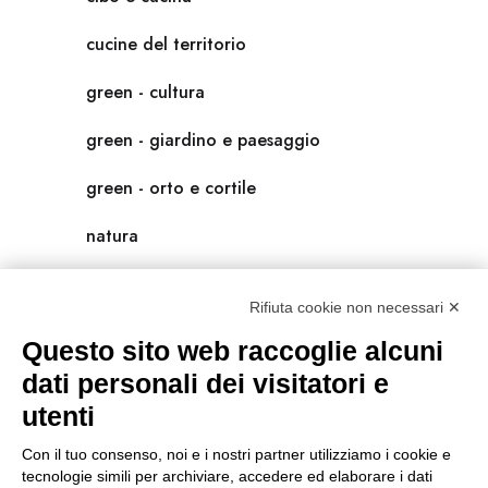
cucine del territorio
green - cultura
green - giardino e paesaggio
green - orto e cortile
natura
natura-salute/benessere
Rifiuta cookie non necessari ✕
radici
Questo sito web raccoglie alcuni
scienza
dati personali dei visitatori e
utenti
universolocale
Con il tuo consenso, noi e i nostri partner utilizziamo i cookie e
viedellaseta
tecnologie simili per archiviare, accedere ed elaborare i dati