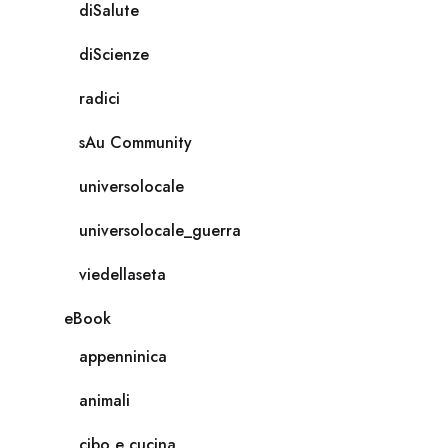
diSalute
diScienze
radici
sAu Community
universolocale
universolocale_guerra
viedellaseta
eBook
appenninica
animali
cibo e cucina