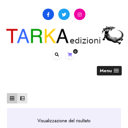
Skip
to
content
0
Menu
Visualizzazione del risultato