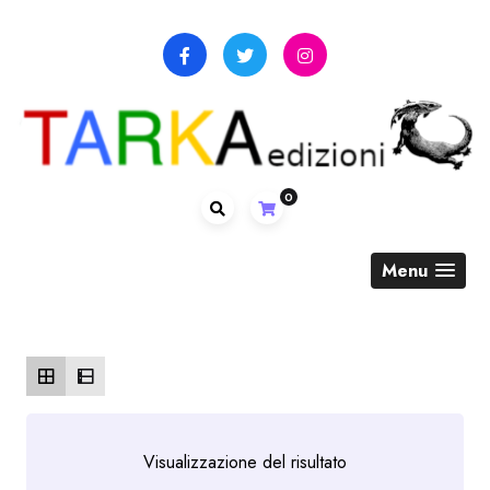
Skip
to
content
0
Menu
Visualizzazione del risultato