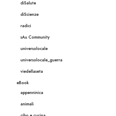
diSalute
diScienze
radici
sAu Community
universolocale
universolocale_guerra
viedellaseta
eBook
appenninica
animali
cibo e cucina