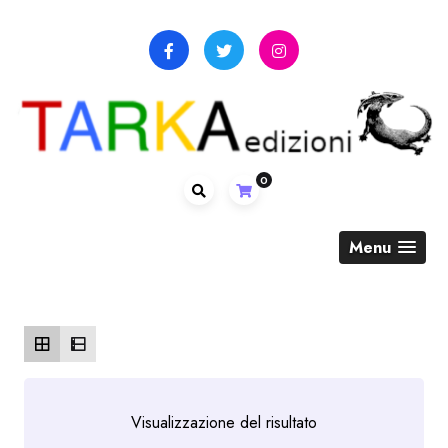
Skip
to
content
0
Menu
Visualizzazione del risultato