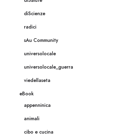
diSalute
diScienze
radici
sAu Community
universolocale
universolocale_guerra
viedellaseta
eBook
appenninica
animali
cibo e cucina