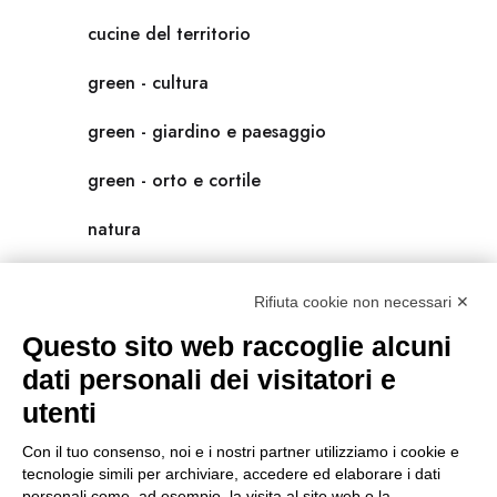
cucine del territorio
green - cultura
green - giardino e paesaggio
green - orto e cortile
natura
natura-salute/benessere
Rifiuta cookie non necessari ✕
radici
Questo sito web raccoglie alcuni
scienza
dati personali dei visitatori e
utenti
universolocale
Con il tuo consenso, noi e i nostri partner utilizziamo i cookie e
viedellaseta
tecnologie simili per archiviare, accedere ed elaborare i dati
personali come, ad esempio, la visita al sito web o la