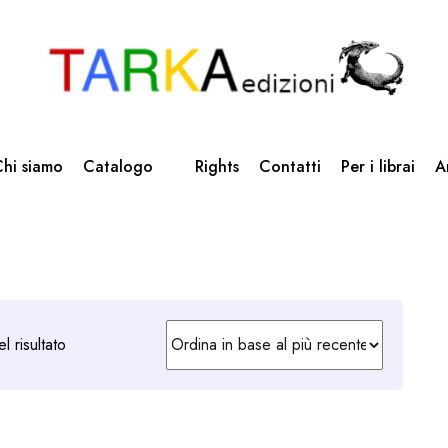
hi siamo
Catalogo
Rights
Contatti
Per i librai
A
l risultato