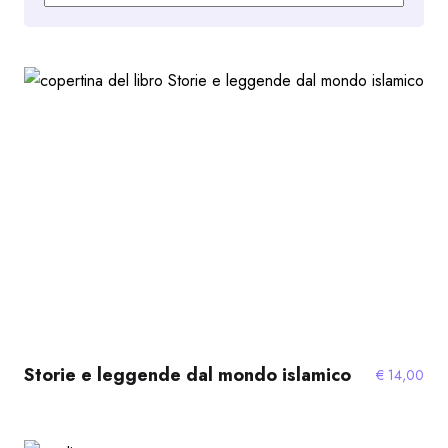
al
più
recente
Storie e leggende dal mondo islamico
€
14,00