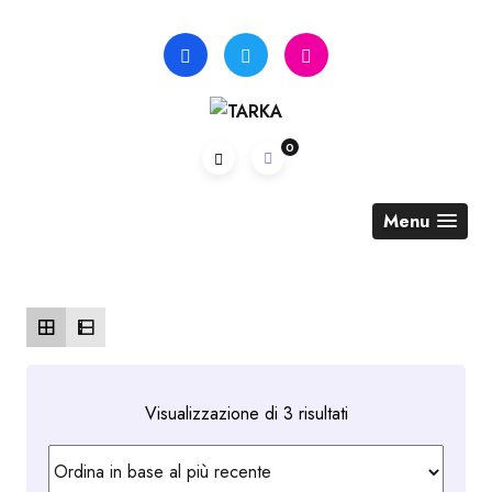
Skip
to
content
0
Menu
Ordina
Visualizzazione di 3 risultati
in
base