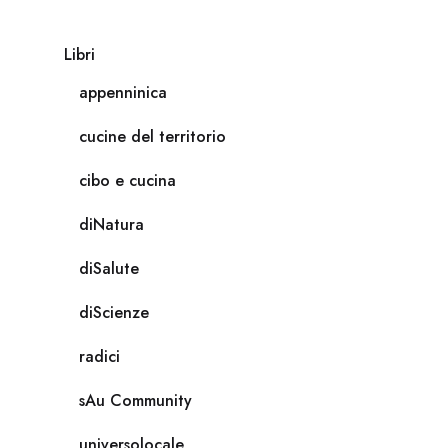
Libri
appenninica
cucine del territorio
cibo e cucina
diNatura
diSalute
diScienze
radici
sAu Community
universolocale