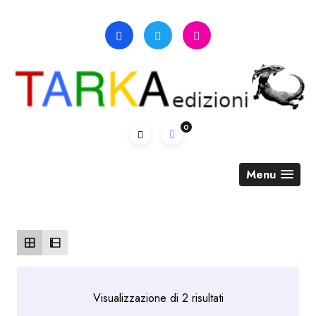
Skip
to
content
0
Menu
Ordina
Visualizzazione di 2 risultati