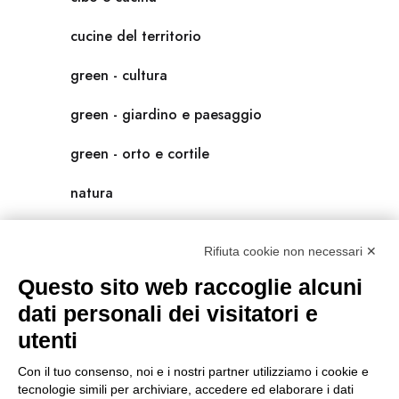
cucine del territorio
green - cultura
green - giardino e paesaggio
green - orto e cortile
natura
natura-salute/benessere
Rifiuta cookie non necessari ✕
radici
Questo sito web raccoglie alcuni
scienza
dati personali dei visitatori e
utenti
universolocale
Con il tuo consenso, noi e i nostri partner utilizziamo i cookie e
viedellaseta
tecnologie simili per archiviare, accedere ed elaborare i dati