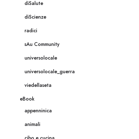
diSalute
diScienze
radici
sAu Community
universolocale
universolocale_guerra
viedellaseta
eBook
appenninica
animali
cibo e cucina