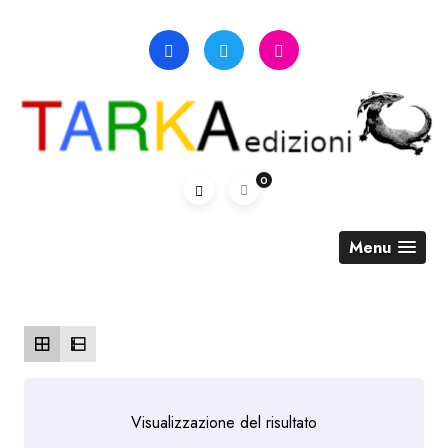
Skip
to
content
0
Menu
Visualizzazione del risultato