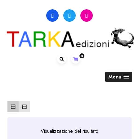
Skip
to
content
0
Menu
Visualizzazione del risultato