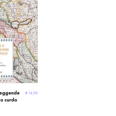
più
recente
 leggende
€
14,00
lo curdo