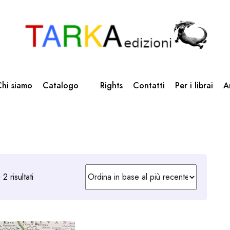
hi siamo
Catalogo
Rights
Contatti
Per i librai
A
Ordina
2 risultati
in
base
al