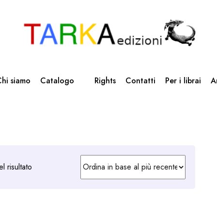
hi siamo
Catalogo
Rights
Contatti
Per i librai
A
l risultato