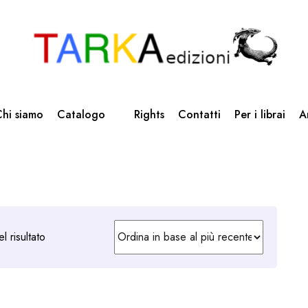
hi siamo
Catalogo
Rights
Contatti
Per i librai
A
l risultato