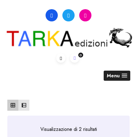
Skip
to
content
0
Menu
Ordina
Visualizzazione di 2 risultati