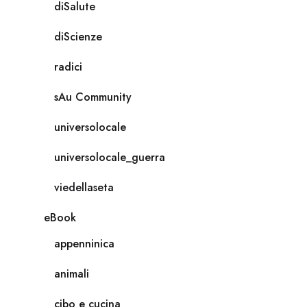
diSalute
diScienze
radici
sAu Community
universolocale
universolocale_guerra
viedellaseta
eBook
appenninica
animali
cibo e cucina