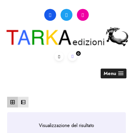
Skip
to
content
0
Menu
Visualizzazione del risultato