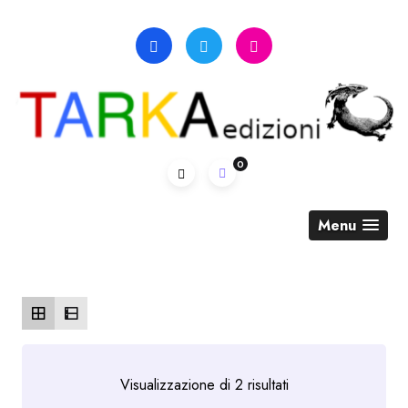
Skip
to
content
0
Menu
Ordina
Visualizzazione di 2 risultati