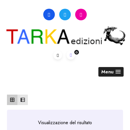
Skip
to
content
0
Menu
Visualizzazione del risultato