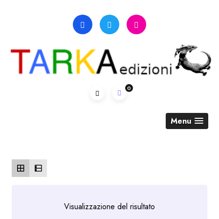
Skip
to
content
0
Menu
Visualizzazione del risultato