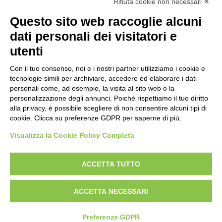
radici
Rifiuta cookie non necessari ✕
Questo sito web raccoglie alcuni
scienza
dati personali dei visitatori e
universolocale
utenti
viedellaseta
Con il tuo consenso, noi e i nostri partner utilizziamo i cookie e
tecnologie simili per archiviare, accedere ed elaborare i dati
personali come, ad esempio, la visita al sito web o la
personalizzazione degli annunci. Poiché rispettiamo il tuo diritto
alla privacy, è possibile scegliere di non consentire alcuni tipi di
cookie. Clicca su preferenze GDPR per saperne di più.
Visualizza la Cookie Policy Completa
ACCETTA TUTTO
Designed With Love by:
Digital Forge Verona
Chi siamo
Contatti
Condizioni di vendita
Rights
ACCETTA NECESSARI
Informativa Privacy e Cookies
Preferenze GDPR