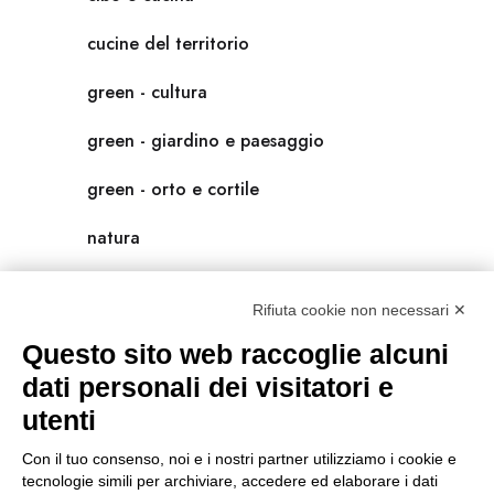
cucine del territorio
green - cultura
green - giardino e paesaggio
green - orto e cortile
natura
natura-salute/benessere
Rifiuta cookie non necessari ✕
radici
Questo sito web raccoglie alcuni
scienza
dati personali dei visitatori e
utenti
universolocale
Con il tuo consenso, noi e i nostri partner utilizziamo i cookie e
viedellaseta
tecnologie simili per archiviare, accedere ed elaborare i dati