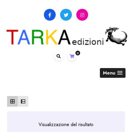
Skip
to
content
0
Menu
Visualizzazione del risultato