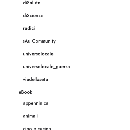
diSalute
diScienze
radici
sAu Community
universolocale
universolocale_guerra
viedellaseta
eBook
appenninica
animali
cibo e cucina