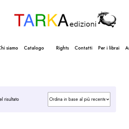
hi siamo
Catalogo
Rights
Contatti
Per i librai
A
l risultato