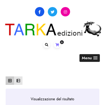
Skip
to
content
0
Menu
Visualizzazione del risultato