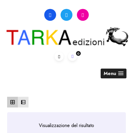
Skip
to
content
0
Menu
Visualizzazione del risultato