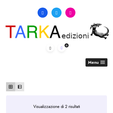
Skip
to
content
0
Menu
Ordina
Visualizzazione di 2 risultati