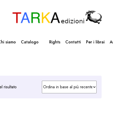
hi siamo
Catalogo
Rights
Contatti
Per i librai
A
l risultato