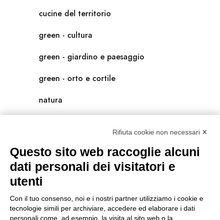
cucine del territorio
green - cultura
green - giardino e paesaggio
green - orto e cortile
natura
natura-salute/benessere
Rifiuta cookie non necessari ✕
radici
Questo sito web raccoglie alcuni
scienza
dati personali dei visitatori e
utenti
universolocale
Con il tuo consenso, noi e i nostri partner utilizziamo i cookie e
viedellaseta
tecnologie simili per archiviare, accedere ed elaborare i dati
personali come, ad esempio, la visita al sito web o la