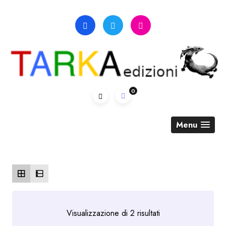
Skip
to
content
0
Menu
Ordina
Visualizzazione di 2 risultati