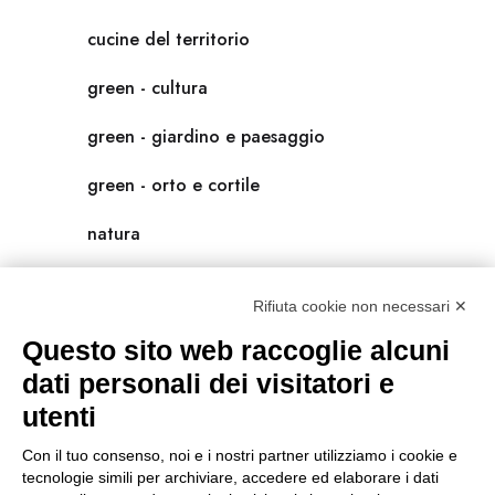
cucine del territorio
green - cultura
green - giardino e paesaggio
green - orto e cortile
natura
natura-salute/benessere
Rifiuta cookie non necessari ✕
radici
Questo sito web raccoglie alcuni
scienza
dati personali dei visitatori e
utenti
universolocale
Con il tuo consenso, noi e i nostri partner utilizziamo i cookie e
viedellaseta
tecnologie simili per archiviare, accedere ed elaborare i dati