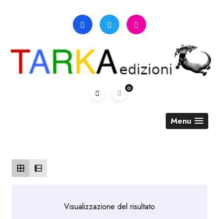
Skip
to
content
0
Menu
Visualizzazione del risultato