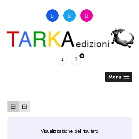
Skip
to
content
0
Menu
Visualizzazione del risultato