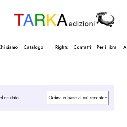
hi siamo
Catalogo
Rights
Contatti
Per i librai
A
l risultato