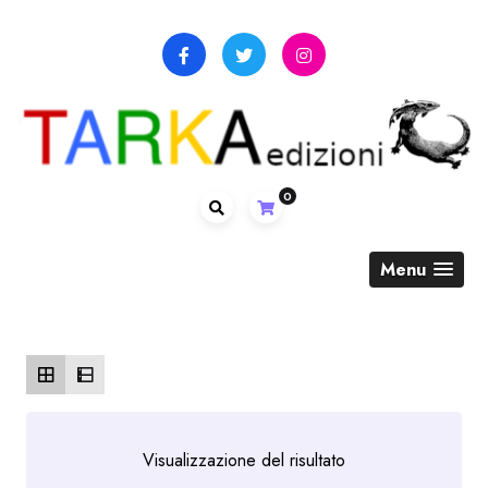
Skip
to
content
0
Menu
Visualizzazione del risultato