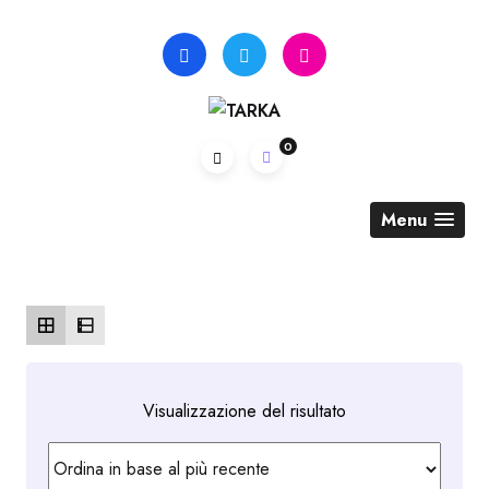
Skip
to
content
0
Menu
Visualizzazione del risultato