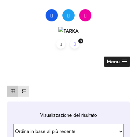
Skip
to
content
0
Menu
Visualizzazione del risultato