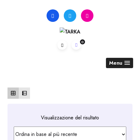
Skip
to
content
0
Menu
Visualizzazione del risultato