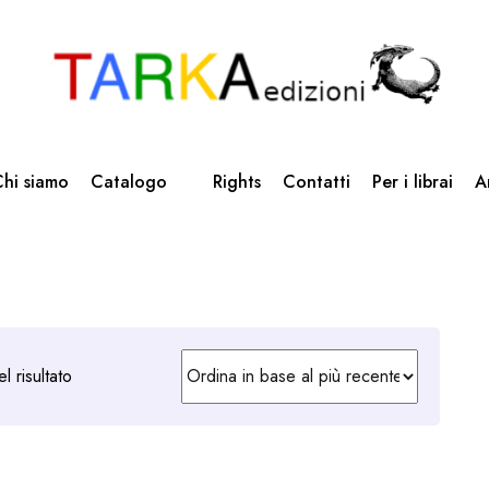
hi siamo
Catalogo
Rights
Contatti
Per i librai
A
l risultato