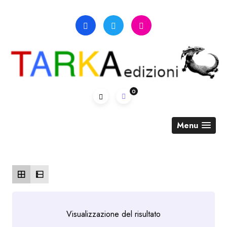
Skip
to
content
0
Menu
Visualizzazione del risultato