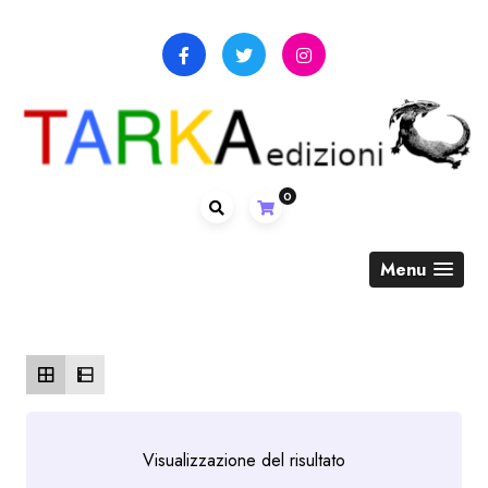
Skip
to
content
0
Menu
Visualizzazione del risultato