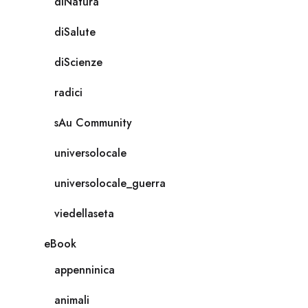
diNatura
diSalute
diScienze
radici
sAu Community
universolocale
universolocale_guerra
viedellaseta
eBook
appenninica
animali