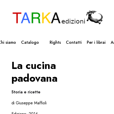
hi siamo
Catalogo
Rights
Contatti
Per i librai
A
La cucina
padovana
Storia e ricette
di Giuseppe Maffioli
Edizione: 2014