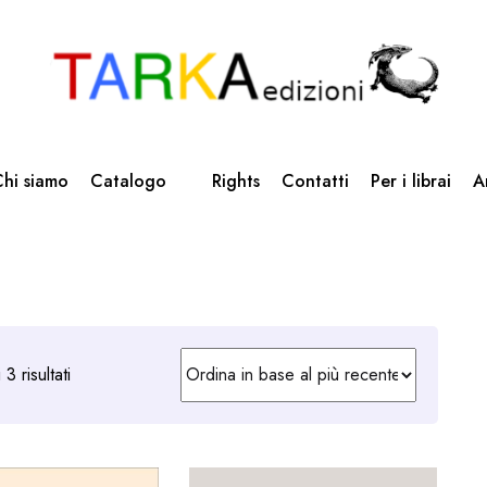
hi siamo
Catalogo
Rights
Contatti
Per i librai
A
Ordina
3 risultati
in
base
al