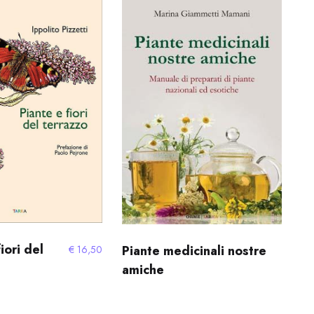
più
recente
iori del
Piante medicinali nostre
€
16,50
amiche