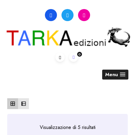
Skip
to
content
0
Menu
Ordina
Visualizzazione di 5 risultati