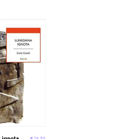
 ignota
€
16,50