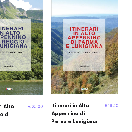
più
recente
Itinerari in Alto
€
18,50
in Alto
€
25,00
Appennino di
o di
Parma e Lunigiana
a