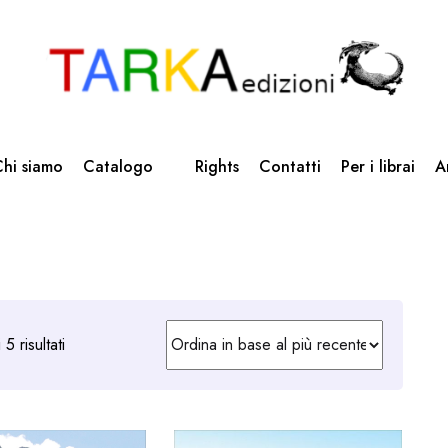
hi siamo
Catalogo
Rights
Contatti
Per i librai
A
Ordina
5 risultati
in
base
al