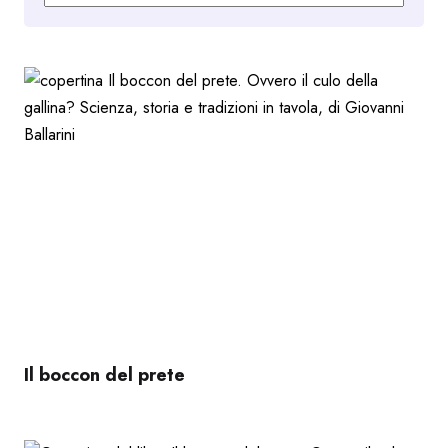
al
più
recente
Il boccon del prete