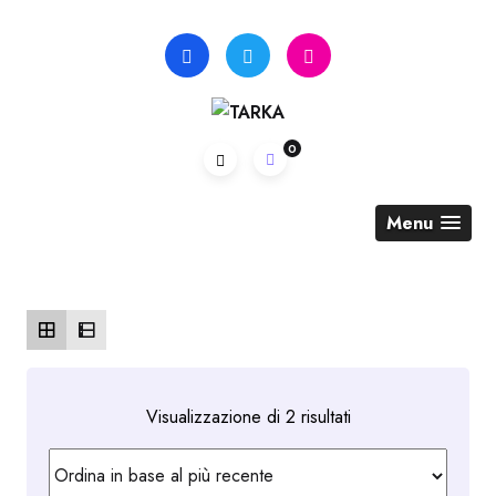
Skip
to
content
0
Menu
Ordina
Visualizzazione di 2 risultati
in
base