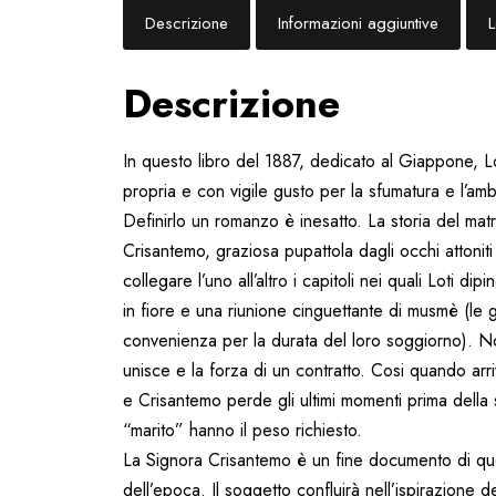
Descrizione
Informazioni aggiuntive
L
Descrizione
In questo libro del 1887, dedicato al Giappone, Lo
propria e con vigile gusto per la sfumatura e l’am
Definirlo un romanzo è inesatto. La storia del matr
Crisantemo, graziosa pupattola dagli occhi attonit
collegare l’uno all’altro i capitoli nei quali Loti d
in fiore e una riunione cinguettante di musmè (le g
convenienza per la durata del loro soggiorno). Non
unisce e la forza di un contratto. Cosi quando arri
e Crisantemo perde gli ultimi momenti prima della
“marito” hanno il peso richiesto.
La Signora Crisantemo è un fine documento di quel
dell’epoca. Il soggetto confluirà nell’ispirazione d