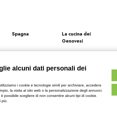
Spagna
La cucina dei
Genovesi
lie alcuni dati personali dei
utilizziamo i cookie e tecnologie simili per archiviare, accedere
pio, la visita al sito web o la personalizzazione degli annunci.
, è possibile scegliere di non consentire alcuni tipi di cookie.
 più.
hi siamo
Contatti
Condizioni di vendita
Rights
Informati