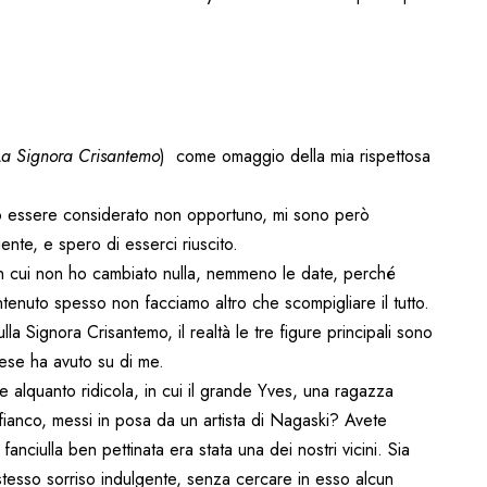
La Signora Crisantemo
) come omaggio della mia rispettosa
uò essere considerato non opportuno, mi sono però
ente, e spero di esserci riuscito.
, in cui non ho cambiato nulla, nemmeno le date, perché
tenuto spesso non facciamo altro che scompigliare il tutto.
la Signora Crisantemo, il realtà le tre figure principali sono
aese ha avuto su di me.
e alquanto ridicola, in cui il grande Yves, una ragazza
fianco, messi in posa da un artista di Nagaski? Avete
anciulla ben pettinata era stata una dei nostri vicini. Sia
 stesso sorriso indulgente, senza cercare in esso alcun