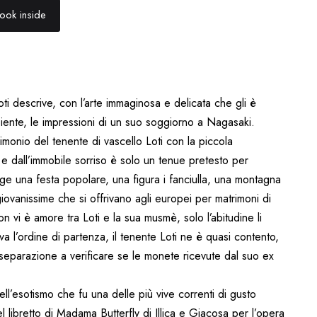
ook inside
ti descrive, con l’arte immaginosa e delicata che gli è
biente, le impressioni di un suo soggiorno a Nagasaki.
imonio del tenente di vascello Loti con la piccola
i e dall’immobile sorriso è solo un tenue pretesto per
ipinge una festa popolare, una figura i fanciulla, una montagna
iovanissime che si offrivano agli europei per matrimoni di
 vi è amore tra Loti e la sua musmè, solo l’abitudine li
va l’ordine di partenza, il tenente Loti ne è quasi contento,
 separazione a verificare se le monete ricevute dal suo ex
l’esotismo che fu una delle più vive correnti di gusto
el libretto di Madama Butterfly di Illica e Giacosa per l’opera